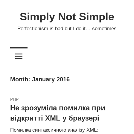
Skip
to
Simply Not Simple
content
Perfectionism is bad but I do it… sometimes
Month: January 2016
27.01.2016
PHP
Не зрозуміла помилка при
відкритті XML у браузері
Помилка синтаксичного аналізу XML: