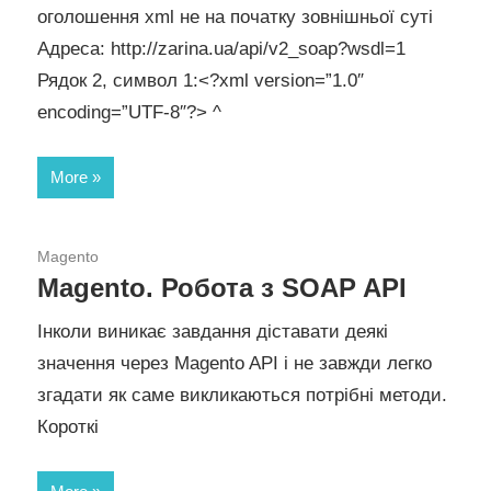
оголошення xml не на початку зовнішньої суті
Адреса: http://zarina.ua/api/v2_soap?wsdl=1
Рядок 2, символ 1:<?xml version=”1.0″
encoding=”UTF-8″?> ^
More
27.01.2016
Magento
Magento. Робота з SOAP API
Інколи виникає завдання діставати деякі
значення через Magento API і не завжди легко
згадати як саме викликаються потрібні методи.
Короткі