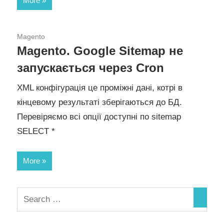
More
20.01.2016
Magento
Magento. Google Sitemap не
запускається через Cron
XML конфігурація це проміжні дані, котрі в
кінцевому результаті зберігаються до БД.
Перевіряємо всі опції доступні по sitemap
SELECT *
More